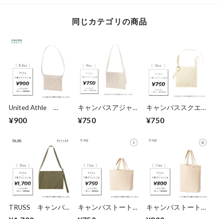
同じカテゴリの商品
United Athle
キャンバスアジャス
キャンバススクエア
1461-01 レギュラ
トショルダーサコッ
サコッシュ (TR-
¥900
¥750
¥750
ーキャンバス サコ
シュ (TR-1080)
1081)
ッシュ
TRUSS キャンバ
キャンバストート
キャンバストート
ス ミュゼットバッ
S size (品番：778-
M size (品番：778-