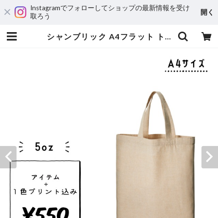
Instagramでフォローしてショップの最新情報を受け
開く
取ろう
シャンブリック A4フラット トート (品番：TR-0936) | Mori Screen Printing Office Online / 森印刷事務所