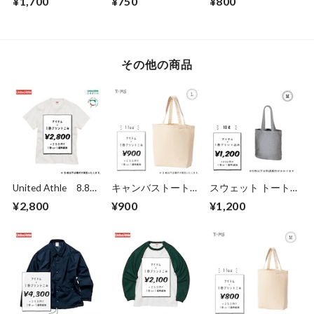
¥1,700
¥750
¥800
グ (品番：CMB-034)
TCC)
TCC)
その他の商品
United Athle 8.8oz
キャンバストート
スウェット トート
オーガニックコット
L size (品番：778-
グレー M size (TR-
¥2,800
¥900
¥1,200
ン Tシャツ（ 品番
TCC)
0877)
5225-01 ）