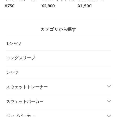
S size (品番：778-
ビッグトート (品
5011-01 5.6oz
¥750
¥2,800
¥1,500
TCC)
番：CBT-030)
ロングスリーブＴシ
ャツ（1.6インチリ
ブ）
カテゴリから探す
Tシャツ
ロングスリーブ
シャツ
スウェットトレーナー
スウェットパーカー
ジップパーカー