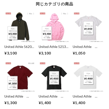
同じカテゴリの商品
United Athle 5620-
United Athle 5213-
United Athle
01 10oz T/C スウェ
01 10oz スウェッ
5001-01 5.6oz
¥3,100
¥3,100
¥1,050
ット フルジップ パ
ト フルジップ パ
ハイクオリティーT
ーカ（裏起毛）
ーカー （裏パイ
シャツ
ル）
United Athle
United Athle
United Athle
5006-01 5.6oz
5942-01 6.2oz
5508-01 5.6oz
¥1,300
¥1,400
¥1,400
ハイクオリティー T
プレミアム Ｔシャ
ビッグシルエット T
シャツ（ポケット
ツ
シャツ