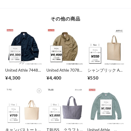
付）
その他の商品
United Athle 7448-
United Athle 7078-
シャンブリック A4
01 T/C コーチ ジャ
01 T/C スウィング
フラット トート (品
¥4,300
¥4,400
¥550
ケット ジャケット
トップ（裏地付）
番：TR-0936)
（裏地付）
キャンバストート
TRUSS クラフト
United Athle