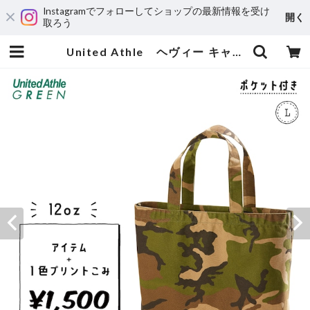
Instagramでフォローしてショップの最新情報を受け
開く
取ろう
United Athle ヘヴィー キャンバス トートバッグ L サイズ ※A3対応 (品番：1518-01) | Mori Screen Printing Office Online / 森印刷事務所