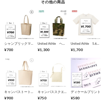
その他の商品
シャンブリックマチ
United Athle ヘヴ
United Athle 5.6oz
付トート Mサイズ
ィーキャンバストー
トライブレンド ビ
¥700
¥1,300
¥1,700
(品番：TR-0934)
トバッグ Mサイ
ッグシルエット Tシ
ズ ※A4対応 (品
ャツ（ 品番 1105-
番：1508-01)
01 ）
キャンバストート
キャンバススクエア
ディケールプリント
L size (品番：778-
サコッシュ (TR-
¥900
¥750
¥580
TCC)
1081)