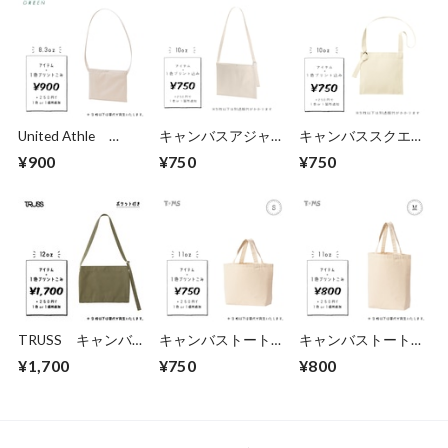
United Athle
キャンバスアジャス
キャンバススクエア
1461-01 レギュラ
トショルダーサコッ
サコッシュ (TR-
¥900
¥750
¥750
ーキャンバス サコ
シュ (TR-1080)
1081)
ッシュ
TRUSS キャンバ
キャンバストート
キャンバストート
ス ミュゼットバッ
S size (品番：778-
M size (品番：778-
¥1,700
¥750
¥800
グ (品番：CMB-034)
TCC)
TCC)